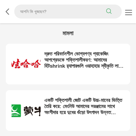
মামলা
দ্রুত পরিবর্তনশীল ভোগ্যপণ্য প্যাকেজিং
আপগ্রেডকে শক্তিশালীকরণ: আমাদের
হিটshrink র‍্যাপারগুলি ওয়াহাহার স্বীকৃতি লাভ
করে, যা গুণমানের একটি শক্তিশালী ভিত্তি তৈরি
করছে
একটি শক্তিশালী জোট একটি উচ্চ-মানের ভিত্তি
তৈরি করে: মেংনিউ আমাদের সরঞ্জামের সাথে
অংশীদার হয়ে দুধের গুঁড়ো উৎপাদন উন্নত
করছে।