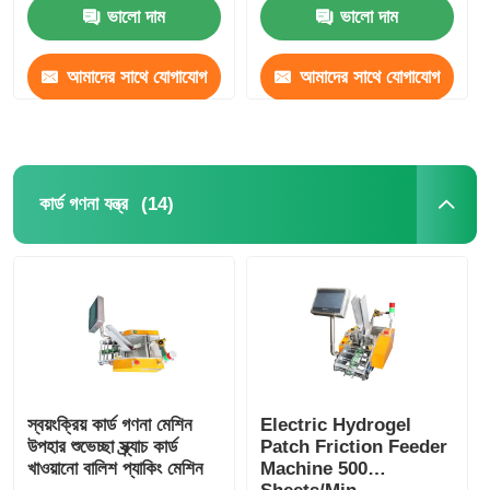
ভালো দাম
ভালো দাম
আমাদের সম্বন্ধে
আমাদের সাথে যোগাযোগ
আমাদের সাথে যোগাযোগ
করুন
করুন
কারখানা পরিদর্শন
মান নিয়ন্ত্রণ
(14)
কার্ড গণনা যন্ত্র
আমাদের সাথে যোগাযোগ করুন
খবর
মামলা
স্বয়ংক্রিয় কার্ড গণনা মেশিন
Electric Hydrogel
উপহার শুভেচ্ছা স্ক্র্যাচ কার্ড
Patch Friction Feeder
খাওয়ানো বালিশ প্যাকিং মেশিন
Machine 500
রোটারি প্যাকিং মেশিন