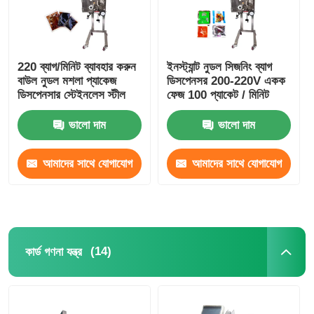
আমাদের সম্বন্ধে
220 ব্যাগ/মিনিট ব্যাবহার করুন
ইনস্ট্যান্ট নুডল সিজনিং ব্যাগ
বাউল নুডল মশলা প্যাকেজ
ডিসপেনসর 200-220V একক
কারখানা পরিদর্শন
ডিসপেনসার স্টেইনলেস স্টীল
ফেজ 100 প্যাকেট / মিনিট
ভালো দাম
ভালো দাম
মান নিয়ন্ত্রণ
আমাদের সাথে যোগাযোগ
আমাদের সাথে যোগাযোগ
আমাদের সাথে যোগাযোগ করুন
করুন
করুন
খবর
(14)
কার্ড গণনা যন্ত্র
মামলা
রোটারি প্যাকিং মেশিন