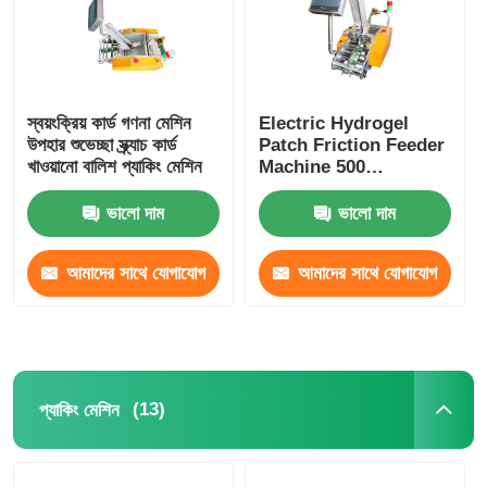
মাল্টি লেন প্যাকিং মেশিন
স্বয়ংক্রিয় কার্ড গণনা মেশিন
Electric Hydrogel
ডেসিকেন্ট ইনসেটার মেশিন
উপহার শুভেচ্ছা স্ক্র্যাচ কার্ড
Patch Friction Feeder
খাওয়ানো বালিশ প্যাকিং মেশিন
Machine 500
Sheets/Min
কার্ড গণনা যন্ত্র
ভালো দাম
ভালো দাম
প্যাকিং মেশিন
আমাদের সাথে যোগাযোগ
আমাদের সাথে যোগাযোগ
করুন
করুন
কার্টনিং মেশিন
ভরাট মেশিন
(13)
প্যাকিং মেশিন
ডাম্পলিং মেশিন