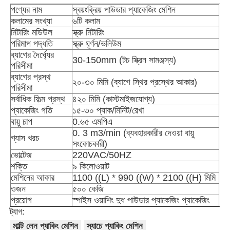
পণ্যের নাম
স্বয়ংক্রিয় পাউডার প্যাকেজিং মেশিন
কলামের সংখ্যা
৬টি কলাম
আমাদের সম্বন্ধে
মিটারিং মডিউল
স্ক্রু মিটারিং
পরিমাপ পদ্ধতি
স্ক্রু ঘূর্ণন/ভলিউম
ব্যাগের দৈর্ঘ্যের
30-150mm (টচ স্ক্রিন সামঞ্জস্য)
কারখানা পরিদর্শন
পরিসীমা
ব্যাগের প্রস্থ
২০-৩০ মিমি (ব্যাগে স্থির প্রস্থের আকার)
পরিসীমা
মান নিয়ন্ত্রণ
সর্বাধিক ফিল্ম প্রস্থ
৪২০ মিমি (কাস্টমাইজযোগ্য)
প্যাকেজিং গতি
১৫-৩০ প্যাক/মিনিট/রেখা
বায়ু চাপ
0.৬৫ এমপিএ
আমাদের সাথে যোগাযোগ করুন
0. 3 m3/min (ব্যবহারকারীর দেওয়া বায়ু
গ্যাস খরচ
সংকোচকারী)
ভোল্টেজ
220VAC/50HZ
খবর
শক্তি
৯ কিলোওয়াট
মেশিনের আকার
1100 ((L) * 990 ((W) * 2100 ((H) মিমি
ওজন
৫০০ কেজি
মামলা
প্রয়োগ
স্পাইস ওয়াশিং দুধ পাউডার প্যাকেজিং প্যাকেজিং
ট্যাগ:
রোটারি প্যাকিং মেশিন
মাল্টি লেন প্যাকিং মেশিন
স্যাচে প্যাকিং মেশিন