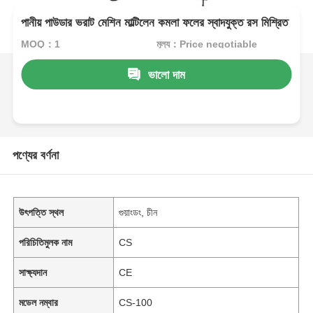
পানীয় পাউডার ভরাট মেশিন মাল্টিলেন কমলা ফলের স্বাদযুক্ত রস মিশ্রিত
MOQ：1
মূল্য：Price negotiable
ভালো দাম
পণ্যের বর্ণনা
উৎপত্তি স্থল
গুয়াংডং, চীন
পরিচিতিমুলক নাম
CS
সাক্ষ্যদান
CE
মডেল নম্বার
CS-100