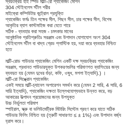
স্বয়ংক্রিয় হাই স্পিড মাল্টি-রো প্যাকেজিং মেশিন
304 স্টেইনলেস স্টীল শরীর
মাইক্রো কম্পিউটার কন্ট্রোল প্রযুক্তি
প্যাকেজিং ফর্মঃ তিন পক্ষের সীল, পিছন সীল, চার পক্ষের সীল, বিশেষ
আকৃতির ব্যাগ কাস্টমাইজ করা যেতে পারে
সঠিক - ব্যবহার করা সহজ - চমৎকার মানের
আনুষ্ঠানিক প্রতিশ্রুতিঃ সরঞ্জাম এবং উপাদান যোগাযোগ অংশ 304
স্টেইনলেস স্টীল বা খাদ্য গ্রেড প্লাস্টিক হয়, দয়া করে ব্যবহার নিশ্চিত
হতে
মাল্টি-রোড পাউডার প্যাকেজিং মেশিন একটি দক্ষ স্বয়ংক্রিয় প্যাকেজিং
সরঞ্জাম, প্রধানত পাউডারযুক্ত উপকরণগুলির পরিমাণগত ব্যাগিংয়ের জন্য
ব্যবহৃত হয় (যেমন দুধের গুঁড়া, কফি, ওষুধ, মশলা ইত্যাদি).) ।
মাল্টি-রো সিঙ্ক্রোন প্যাকেজিং
একই সময়ে মাল্টি-চ্যানেল অপারেশন সমর্থন করে (যেমন 2 সারি, 4 সারি, 6
বাড়ি
সারি ইত্যাদি), প্যাকেজিং দক্ষতা উল্লেখযোগ্যভাবে উন্নত করে, বড়
আকারের উত্পাদন প্রয়োজনের জন্য উপযুক্ত
উচ্চ নির্ভুলতা পরিমাপ
পণ্য
স্পাইরাল, স্ক্রু বা ভলিউমেট্রিক মিটারিং সিস্টেম গ্রহণ করে যাতে সঠিক
পাউডার ফিলিং নিশ্চিত হয় (ত্রুটি সাধারণত ≤ ± 1%) এবং উপাদান বর্জ্য
হ্রাস করে।
ভিডিও