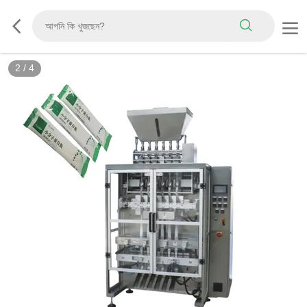
2
/
4