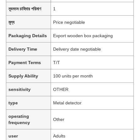
ন্যূনতম চাহিদার পরিমাণ
1
মূল্য
Price negotiable
Packaging Details
Export wooden box packaging
Delivery Time
Delivery date negotiable
Payment Terms
T/T
Supply Ability
100 units per month
sensitivity
OTHER
type
Metal detector
operating
Other
frequency
user
Adults