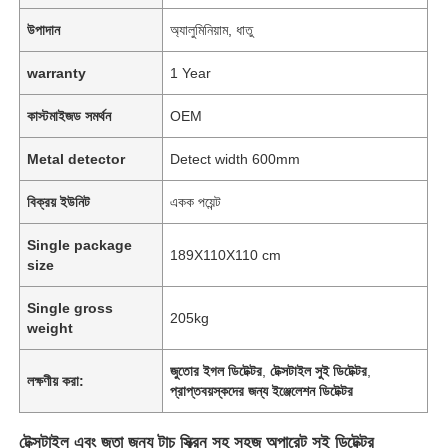
উপাদান
অ্যালুমিনিয়াম, ধাতু
warranty
1 Year
কাস্টমাইজড সমর্থন
OEM
Metal detector
Detect width 600mm
বিক্রয় ইউনিট
একক পয়েন্ট
Single package
189X110X110 cm
size
Single gross
205kg
weight
জুতোর ইগল ডিটেক্টর
,
টেক্সটাইল সুই ডিটেক্টর
,
লক্ষণীয় করা:
প্রাপ্তবয়স্কদের জন্য ইঞ্জেলেশন ডিটেক্টর
টেক্সটাইল এবং জুতা জন্য টাচ স্ক্রিন সহ সহজ অপারেট সুই ডিটেক্টর