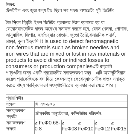
বিবরণ:
টেক্সটাইল এবং জুতা জন্য টাচ স্ক্রিন সহ সহজ অপারেটিং সুই ডিটেক্টর
টাচ স্ক্রিন প্রিন্টিং ইগল ডিটেক্টর প্রধানত শিল্পে ব্যবহৃত হয় যা
ফেরোম্যাগনেটিক ধাতব অমেধ্য সনাক্ত করতে হবে, যেমন খেলনা, পোশাক,
আনুষাঙ্গিক, জিপার, হার্ডওয়্যার বোতাম, জুতো তৈরি,রাসায়নিক পদার্থ,
চামড়া, বুনন ইত্যাদি It is used to detect ferromagnetic
non-ferrous metals such as broken needles and
iron wires that are mixed or lost in raw materials or
products to avoid direct or indirect losses to
consumers or production companiesএটি রপ্তানি
পণ্যগুলির জন্য একটি প্রয়োজনীয় সনাক্তকরণ যন্ত্র। এটি অ্যালুমিনিয়াম
ফয়েল প্যাকেজিংকে বাদ দিয়ে কেবলমাত্র ফেরোম্যাগনেটিক ধাতব সনাক্ত
করতে খাদ্য প্রক্রিয়াকরণ সংস্থাগুলিতেও ব্যবহার করা যেতে পারে।
বাড়ি
প্যারামিটার
মডেল
সি এস-৮৭০
সনাক্তকরণ
চৌম্বকীয় অনুঘটকতা, কম্পিউটার পরিদর্শন.
পণ্য
পদ্ধতি
সনাক্তকরণ
≥ FeΦ0.68-
≥
≥
≥
≥
ক্ষমতা
0.8
FeΦ08
FeΦ10
FeΦ12
FeΦ15
ভিডিও