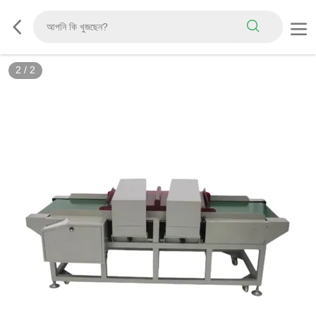
2
/
2