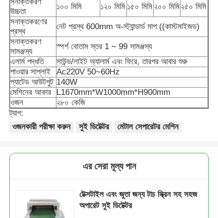
সনাক্তকরণ
১০০ মিমি
১২০ মিমি
১৫০ মিমি
২০০ মিমি
২৫০ মিমি
উচ্চতা
সনাক্তকরণের
নেট প্রস্থ 600mm অ-স্ট্যান্ডার্ড মাপ ((কাস্টমাইজড)
আমাদের সম্বন্ধে
প্রস্থ
সনাক্তকরণ
স্পর্শ বোতাম স্তর 1 ~ 99 সামঞ্জস্য
সামঞ্জস্য
কারখানা পরিদর্শন
এলার্ম পদ্ধতি
সাউন্ড/লাইট অ্যালার্ম এবং ফিরে, তারপর আবার শুরু
পাওয়ার সাপ্লাই
Ac220V 50~60Hz
প্যাটেড আউটপুট
140W
মান নিয়ন্ত্রণ
মেশিনের আকার
L1670mm*W1000mm*H900mm
ওজন
২৮০ কেজি
ট্যাগ:
আমাদের সাথে যোগাযোগ করুন
ওজনকারী পরীক্ষা করুন
সুই ডিটেক্টর
মেটাল সেপারেটর মেশিন
খবর
এর সেরা মূল্য পান
মামলা
টেক্সটাইল এবং জুতা জন্য টাচ স্ক্রিন সহ সহজ
অপারেট সুই ডিটেক্টর
রোটারি প্যাকিং মেশিন